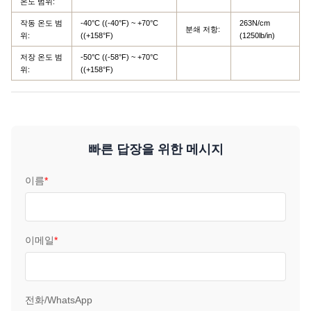
온도 범위:
작동 온도 범
-40°C ((-40°F) ~ +70°C
263N/cm
분쇄 저항:
위:
((+158°F)
(1250lb/in)
저장 온도 범
-50°C ((-58°F) ~ +70°C
위:
((+158°F)
빠른 답장을 위한 메시지
이름
*
이메일
*
전화/WhatsApp