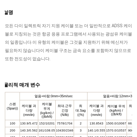
설명
모든 다이 일렉트릭 자기 지원 케이블 또는 더 일반적으로 ADSS 케이
블로 지칭되는 것은 항공 응용 프로그램에서 사용되는 광섬유 케이블
의 일종입니다.이 유형의 케이블은 그것을 지원하기 위해 메신저가
필요하지 않습니다이 케이블 구조는 금속 요소를 포함하지 않으므로
또한 전도성이 없습니다.
물리적 매개 변수
얼음+바람:0mm+35m/sec
얼음+바람:12mm+30m/
스펜
케이블
케이블 과
최대.근무
최
케이블 과
최대
케이블 무게
(Span))
무게
다량
긴장
대.Sag
다량
(kg/km) /
긴
(kg/km) /
((lb/kft)
(mm/in)
(N/lb)
((%)
(mm/in)
(N/
((lb/kft)
100
130.9/5.472
152/10201
7578/1704
2
130.8543
1500.0/10067
6621/
200
140.3/0.562
161/108.05
10430/2346
3
140.1/0.555
1570.0/10537
9000/