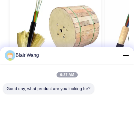
Blair Wang
VIDEO
9:37 AM
24 코어 ADSS 전용 다이렉트릭 자부장
모든 다이 일
ADSS 광섬유 케이블 SM G652D 아라미드 가
일 자켓 ADSS
Good day, what product are you looking for?
닥
지금 연락하세요