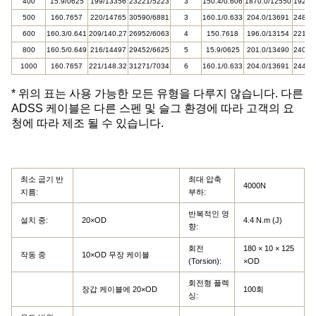
400
15.9/0625
199/13356
23221/5223
3
150.4/0.606
1870.0/12550
19225
500
160.7657
220/14765
30590/6881
3
160.1/0.633
204.0/13691
24885
600
160.3/0.641
209/140.27
26952/6063
4
150.7618
196.0/13154
22154
800
160.5/0.649
216/14497
29452/6625
5
15.9/0625
201.0/13490
24042
1000
160.7657
221/148.32
31271/7034
6
160.1/0.633
204.0/13691
24407
* 위의 표는 사용 가능한 모든 유형을 다루지 않습니다. 다른
ADSS 케이블은 다른 스펜 및 슬그 환경에 따라 고객의 요
청에 따라 제조 될 수 있습니다.
최소 굽기 반
최대 압축
4000N
지름:
부하:
반복적인 영
설치 중:
20×OD
4.4 N.m (J)
향:
회전
180 × 10 × 125
작동 중
10×OD 무장 케이블
(Torsion):
×OD
회전형 플렉
장갑 케이블에 20×OD
100회
싱: