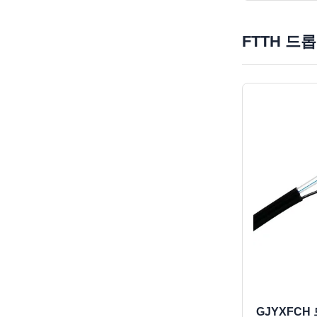
FTTH 드
GJYXFCH