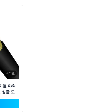
비디오
이블 야외
힐스 싱글 모드
재킷