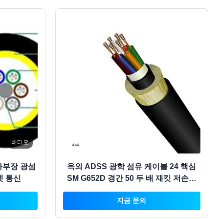
비디오
자부장 광섬
옥외 ADSS 광학 섬유 케이블 24 핵심
넷 통신
SM G652D 경간 50 두 배 재킷 저손실
고속
지금 문의