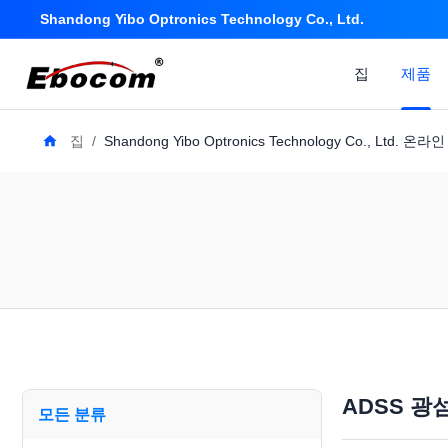
Shandong Yibo Optronics Technology Co., Ltd.
집
제품
집
/
Shandong Yibo Optronics Technology Co., Ltd. 온라
ADSS 광
모든 분류