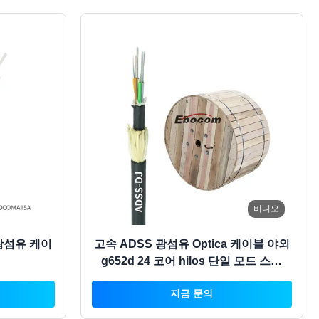
비디오
광섬유 케이
고속 ADSS 광섬유 Optica 케이블 야외
g652d 24 코어 hilos 단일 모드 스팬
300 아라미드 원사 더블 PE 재킷
지금 문의