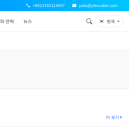
+8613165114607
yulia@yibocable.com
와 연락
뉴스
한국
더 보기