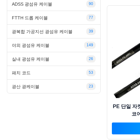
ADSS 광섬유 케이블
90
FTTH 드롭 케이블
77
광복합 가공지선 광섬유 케이블
39
야외 광섬유 케이블
149
실내 광섬유 케이블
26
패치 코드
53
광산 광케이블
23
PE 단일 자켓
코어